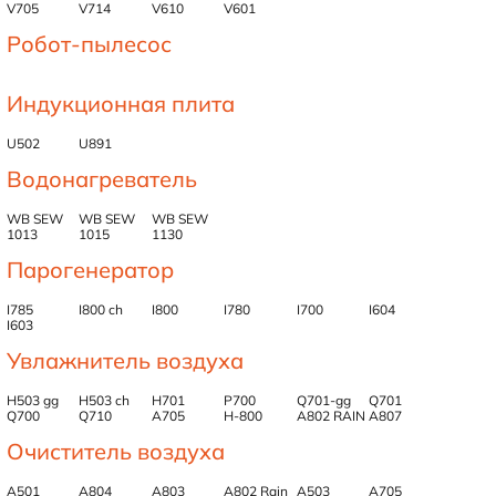
V705
V714
V610
V601
Робот-пылесос
Индукционная плита
U502
U891
Водонагреватель
WB SEW
WB SEW
WB SEW
1013
1015
1130
Парогенератор
I785
I800 ch
I800
I780
I700
I604
I603
Увлажнитель воздуха
H503 gg
H503 ch
H701
P700
Q701-gg
Q701
Q700
Q710
A705
H-800
A802 RAIN
A807
Очиститель воздуха
A501
A804
A803
A802 Rain
А503
А705