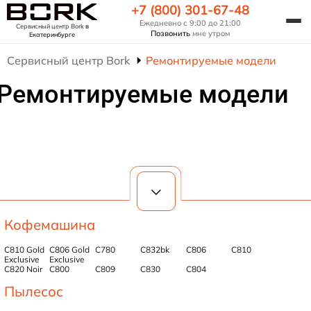
+7 (800) 301-67-48
Ежедневно с 9:00 до 21:00
Сервисный центр Bork
в
Позвонить
мне утром
Екатеринбурге
Сервисный центр Bork
Ремонтируемые модели
Ремонтируемые модели
Кофемашина
C810 Gold
C806 Gold
C780
C832bk
C806
C810
Exclusive
Exclusive
C820 Noir
C800
C809
C830
C804
Пылесос