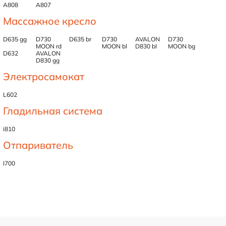
А808
А807
Массажное кресло
D635 gg
D730
D635 br
D730
AVALON
D730
MOON rd
MOON bl
D830 bl
MOON bg
D632
AVALON
D830 gg
Электросамокат
L602
Гладильная система
i810
Отпариватель
I700