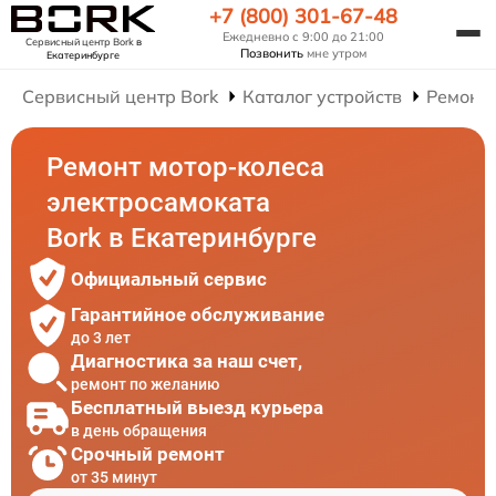
+7 (800) 301-67-48
Ежедневно с 9:00 до 21:00
Сервисный центр Bork
в
Позвонить
мне утром
Екатеринбурге
Сервисный центр Bork
Каталог устройств
Ремонт
Ремонт мотор-колеса
электросамоката
Bork в Екатеринбурге
Официальный сервис
Гарантийное обслуживание
до 3 лет
Диагностика за наш счет,
ремонт по желанию
Бесплатный выезд курьера
в день обращения
Срочный ремонт
от 35 минут