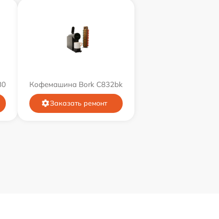
80
Кофемашина Bork C832bk
Заказать ремонт