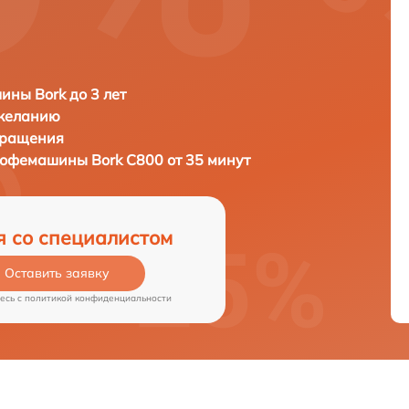
ны Bork до 3 лет
 желанию
бращения
 кофемашины
Bork C800 от 35 минут
я со специалистом
Оставить заявку
есь c
политикой конфиденциальности