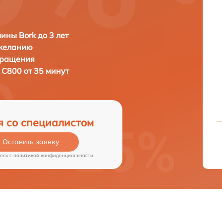
ны Bork до 3 лет
 желанию
бращения
 C800 от 35 минут
я со специалистом
Оставить заявку
есь c
политикой конфиденциальности