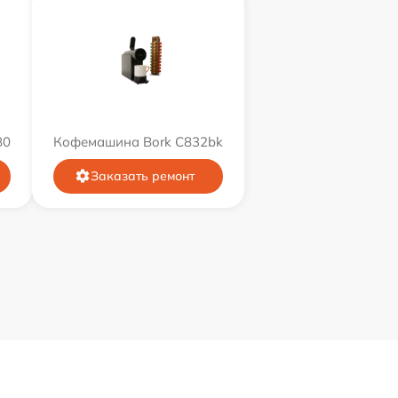
80
Кофемашина Bork C832bk
Заказать ремонт