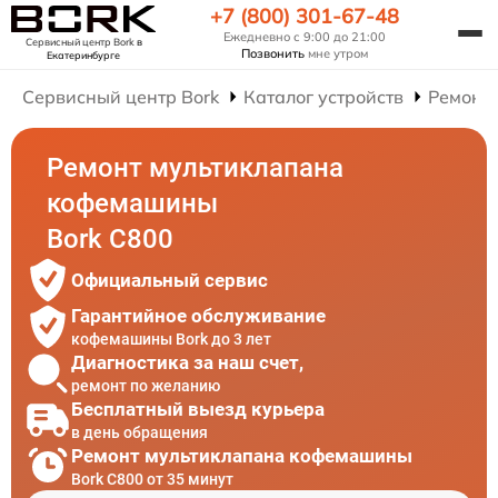
+7 (800) 301-67-48
Ежедневно с 9:00 до 21:00
Сервисный центр Bork
в
Позвонить
мне утром
Екатеринбурге
Сервисный центр Bork
Каталог устройств
Ремонт
Ремонт мультиклапана
кофемашины
Bork C800
Официальный сервис
Гарантийное обслуживание
кофемашины Bork до 3 лет
Диагностика за наш счет,
ремонт по желанию
Бесплатный выезд курьера
в день обращения
Ремонт мультиклапана кофемашины
Bork C800 от 35 минут