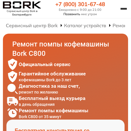
+7 (800) 301-67-48
Ежедневно с 9:00 до 21:00
Сервисный центр Bork
в
Позвонить
мне утром
Екатеринбурге
Сервисный центр Bork
Каталог устройств
Ремонт
Ремонт помпы кофемашины
Bork C800
Официальный сервис
Гарантийное обслуживание
кофемашины Bork до 3 лет
Диагностика за наш счет,
ремонт по желанию
Бесплатный выезд курьера
в день обращения
Ремонт помпы кофемашины
Bork C800 от 35 минут
Бесплатная консультация со