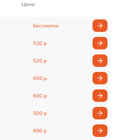
Цена
бесплатно
530 р
520 р
600 р
600 р
500 р
690 р