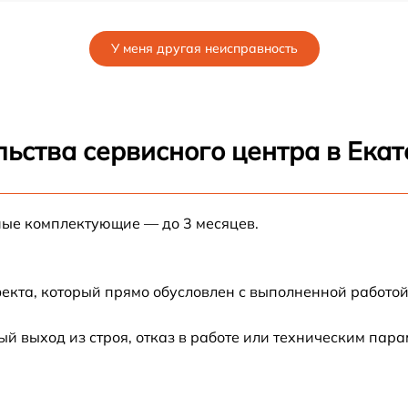
от 50 мин
У меня другая неисправность
от 45 мин
от 30 мин
ьства сервисного центра в Ека
от 90 мин
ные комплектующие — до 3 месяцев.
от 40 мин
от 50 мин
екта, который прямо обусловлен с выполненной работой
от 90 мин
 выход из строя, отказ в работе или техническим пар
от 40 мин