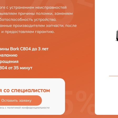
рге с устранением неисправностей
выявляем причины поломки, заменяем
ботоспособность устройства.
анные производителем запчасти, после
 и предоставляем гарантию.
ны Bork C804 до 3 лет
 желанию
бращения
04 от 35 минут
я со специалистом
Оставить заявку
есь c
политикой конфиденциальности