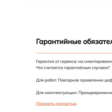
Ремонт гидросистемы Bork C804
Ремонт двигателя кофемолки Bork C804
Замена термостата Bork C804
Гарантийные обязател
Ремонт ЦЗУ Bork C804
Гарантия от сервиса: на смонтирован
Замена фильтров Bork C804
Что считается гарантийным случаем?
Замена ТЭНа Bork C804
Для работ: Повторное проявление деф
Ремонт платы управления Bork C804
Для комплектующих: Преждевременный
Показать полностью
Чистка от кофейных масел Bork C804