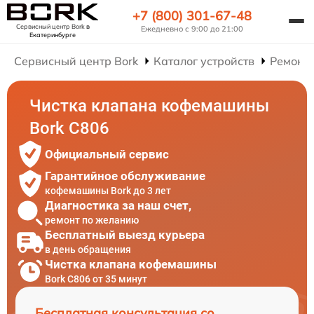
+7 (800) 301-67-48
Сервисный центр Bork
в
Ежедневно с 9:00 до 21:00
Екатеринбурге
Сервисный центр Bork
Каталог устройств
Ремонт
Чистка клапана кофемашины
Bork C806
Официальный сервис
Гарантийное обслуживание
кофемашины Bork до 3 лет
Диагностика за наш счет,
ремонт по желанию
Бесплатный выезд курьера
в день обращения
Чистка клапана кофемашины
Bork C806 от 35 минут
Бесплатная консультация со