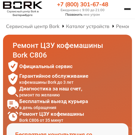
+7 (800) 301-67-48
Ежедневно с 9:00 до 21:00
Сервисный центр Bork
в
Позвонить
мне утром
Екатеринбурге
Сервисный центр Bork
Каталог устройств
Ремонт
Ремонт ЦЗУ кофемашины
Bork C806
Официальный сервис
Гарантийное обслуживание
кофемашины Bork до 3 лет
Диагностика за наш счет,
ремонт по желанию
Бесплатный выезд курьера
в день обращения
Ремонт ЦЗУ кофемашины
Bork C806 от 35 минут
Бесплатная консультация со