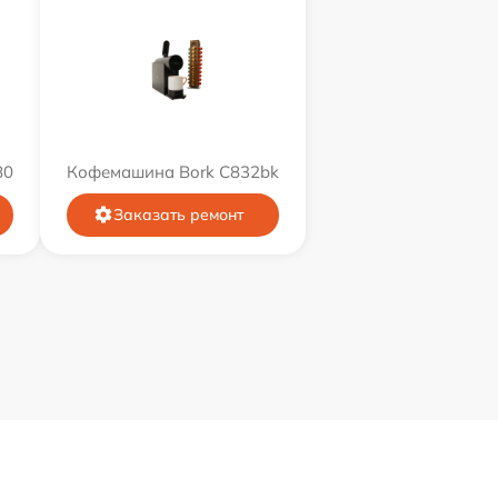
80
Кофемашина Bork C832bk
Заказать ремонт