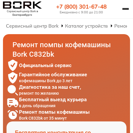
+7 (800) 301-67-48
Сервисный центр Bork
в
Ежедневно с 9:00 до 21:00
Екатеринбурге
Сервисный центр Bork
Каталог устройств
Ремонт
Ремонт помпы кофемашины
Bork C832bk
Официальный сервис
Гарантийное обслуживание
кофемашины Bork до 3 лет
Диагностика за наш счет,
ремонт по желанию
Бесплатный выезд курьера
в день обращения
Ремонт помпы кофемашины
Bork C832bk от 35 минут
Бесплатная консультация со