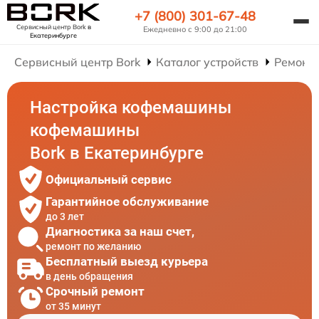
+7 (800) 301-67-48
Сервисный центр Bork
в
Ежедневно с 9:00 до 21:00
Екатеринбурге
Сервисный центр Bork
Каталог устройств
Ремонт
Настройка кофемашины
кофемашины
Bork в Екатеринбурге
Официальный сервис
Гарантийное обслуживание
до 3 лет
Диагностика за наш счет,
ремонт по желанию
Бесплатный выезд курьера
в день обращения
Срочный ремонт
от 35 минут