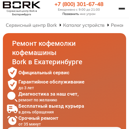
+7 (800) 301-67-48
Ежедневно с 9:00 до 21:00
Сервисный центр Bork
в
Позвонить
мне утром
Екатеринбурге
Сервисный центр Bork
Каталог устройств
Ремонт
Ремонт кофемолки
кофемашины
Bork в Екатеринбурге
Официальный сервис
Гарантийное обслуживание
до 3 лет
Диагностика за наш счет,
ремонт по желанию
Бесплатный выезд курьера
в день обращения
Срочный ремонт
от 35 минут