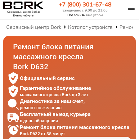
+7 (800) 301-67-48
Ежедневно с 9:00 до 21:00
Сервисный центр Bork
в
Позвонить
мне утром
Екатеринбурге
Сервисный центр Bork
Каталог устройств
Ремонт
Ремонт блока питания
массажного кресла
Bork D632
Официальный сервис
Гарантийное обслуживание
массажного кресла Bork до 3 лет
Диагностика за наш счет,
ремонт по желанию
Бесплатный выезд курьера
в день обращения
Ремонт блока питания массажного кресла
Bork D632 от 35 минут