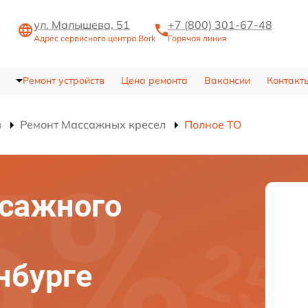
ул. Малышева, 51
+7 (800) 301-67-48
Адрес сервисного центра Bork
Горячая линия
Ремонт устройств
Цена ремонта
Вакансии
Контакт
в
Ремонт Массажных кресел
Полное ТО
ссажного
нбурге