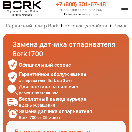
+7 (800) 301-67-48
Ежедневно с 9:00 до 21:00
Сервисный центр Bork
в
Позвонить
мне утром
Екатеринбурге
Сервисный центр Bork
Каталог устройств
Ремонт
Замена датчика отпаривателя
Bork I700
Официальный сервис
Гарантийное обслуживание
отпаривателя Bork до 3 лет
Диагностика за наш счет,
ремонт по желанию
Бесплатный выезд курьера
в день обращения
Замена датчика отпаривателя
Bork I700 от 35 минут
Бесплатная консультация со