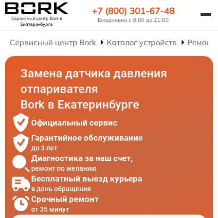
+7 (800) 301-67-48
Сервисный центр Bork
в
Ежедневно с 9:00 до 21:00
Екатеринбурге
Сервисный центр Bork
Каталог устройств
Ремонт
Замена датчика давления
отпаривателя
Bork в Екатеринбурге
Официальный сервис
Гарантийное обслуживание
до 3 лет
Диагностика за наш счет,
ремонт по желанию
Бесплатный выезд курьера
в день обращения
Срочный ремонт
от 35 минут