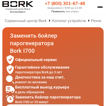
+7 (800) 301-67-48
Ежедневно с 9:00 до 21:00
Сервисный центр Bork
в
Позвонить
мне утром
Екатеринбурге
Сервисный центр Bork
Каталог устройств
Ремонт
Заменить бойлер
парогенератора
Bork I700
Официальный сервис
Гарантийное обслуживание
парогенератора Bork до 3 лет
Диагностика за наш счет,
ремонт по желанию
Бесплатный выезд курьера
в день обращения
Заменить бойлер парогенератора
Bork I700 от 35 минут