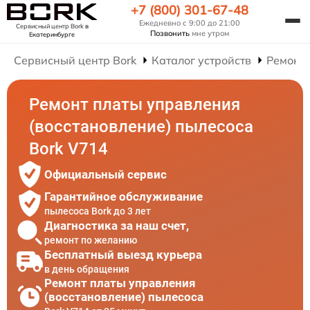
+7 (800) 301-67-48
Ежедневно с 9:00 до 21:00
Сервисный центр Bork
в
Позвонить
мне утром
Екатеринбурге
Сервисный центр Bork
Каталог устройств
Ремонт
Ремонт платы управления
(восстановление) пылесоса
Bork V714
Официальный сервис
Гарантийное обслуживание
пылесоса Bork до 3 лет
Диагностика за наш счет,
ремонт по желанию
Бесплатный выезд курьера
в день обращения
Ремонт платы управления
(восстановление) пылесоса