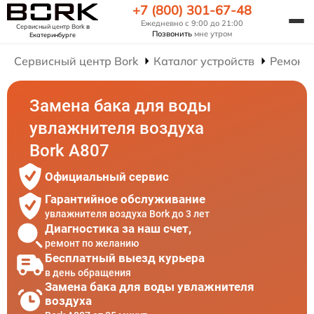
+7 (800) 301-67-48
Ежедневно с 9:00 до 21:00
Сервисный центр Bork
в
Позвонить
мне утром
Екатеринбурге
Сервисный центр Bork
Каталог устройств
Ремонт
Замена бака для воды
увлажнителя воздуха
Bork A807
Официальный сервис
Гарантийное обслуживание
увлажнителя воздуха Bork до 3 лет
Диагностика за наш счет,
ремонт по желанию
Бесплатный выезд курьера
в день обращения
Замена бака для воды увлажнителя
воздуха