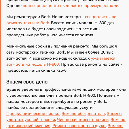
Однако
наш сервис-центр выделяется преимуществами
.
Мы ремонтируем Bork. Наши мастера -
специалисты по
ремонту техники Bork
. Восстановить модель H-800 для
мастеров не будет новой задачей. На все виды
проведенных работ у нас имеется гарантия.
Минимальные сроки выполнения ремонта. Мы большая
сеть мастерских техники Bork. Мы имеем более 20 тыс.
запчастей. И возможно на наших складах
уже имеется
запчасть на модель H-800
. При заказе ремонта на сайте -
предоставляется скидка -25%.
Знаем свое дело
Будьте уверены в профессионализме наших мастеров - они
с уверенностью выполнят ремонт Bork H-800. По данным
наших мастеров в Екатеринбурге по ремонту Bork,
наиболее востребованы следующие услуги:
Профилактическая чистка
,
Замена обогревателя
,
Замена
ультразвуковой головки
,
Чистка системы от накипи
,
Замена
датчика приближения
,
Ремонт озонатора воздуха
,
Замена