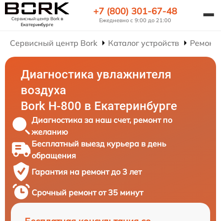
+7 (800) 301-67-48
Сервисный центр Bork
в
Ежедневно с 9:00 до 21:00
Екатеринбурге
Сервисный центр Bork
Каталог устройств
Ремонт
Диагностика увлажнителя
воздуха
Bork H-800 в Екатеринбурге
Диагностика за наш счет, ремонт по
желанию
Бесплатный выезд курьера в день
обращения
Гарантия на ремонт до 3 лет
Срочный ремонт от 35 минут