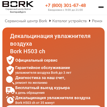
+7 (800) 301-67-48
Сервисный центр Bork
в
Ежедневно с 9:00 до 21:00
Екатеринбурге
Сервисный центр Bork
Каталог устройств
Ремонт
Декальцинация увлажнителя
воздуха
Bork H503 ch
Официальный сервис
Гарантийное обслуживание
увлажнителя воздуха Bork до 3 лет
Диагностика за наш счет,
ремонт по желанию
Бесплатный выезд курьера
в день обращения
Декальцинация увлажнителя воздуха
Bork H503 ch от 35 минут