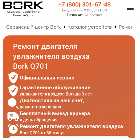
+7 (800) 301-67-48
Ежедневно с 9:00 до 21:00
Сервисный центр Bork
в
Позвонить
мне утром
Екатеринбурге
Сервисный центр Bork
Каталог устройств
Ремонт
Ремонт двигателя
увлажнителя воздуха
Bork Q701
Официальный сервис
Гарантийное обслуживание
увлажнителя воздуха Bork до 3 лет
Диагностика за наш счет,
ремонт по желанию
Бесплатный выезд курьера
в день обращения
Ремонт двигателя увлажнителя воздуха
Bork Q701 от 35 минут